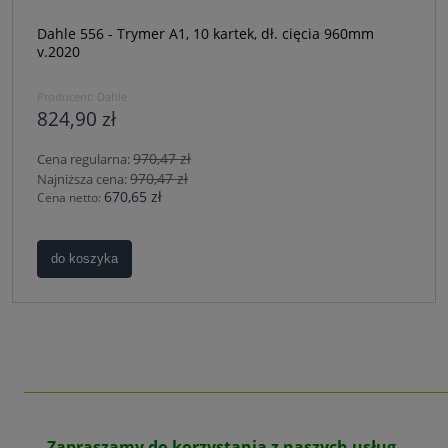
Dahle 556 - Trymer A1, 10 kartek, dł. cięcia 960mm
v.2020
Producent:
Dahle
824,90 zł
970,47 zł
Cena regularna:
970,47 zł
Najniższa cena:
670,65 zł
Cena netto:
do koszyka
_______________________________________________
Zapraszamy do korzystania z naszych usług.