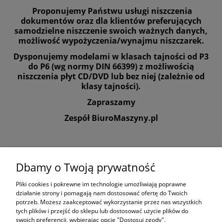
Proponujemy Państwu usługi niszczenia
dokumentów oraz dla klientów preferujących
samodzielne niszczenie swoich ważnych danych,
możliwość wypożyczenia/wynajmu niszczarek.
Dysponujemy modelami w klasach tajności od P3
do P6 (wg normy DIN 66399) z możliwością
niszczenia płyt CD/DVD lub bez niej (zależnie od
klasy tajności).
Zapraszamy
Zespół BiuroMaszyny.pl
Dbamy o Twoją prywatność
Pliki cookies i pokrewne im technologie umożliwiają poprawne
Informacje
działanie strony i pomagają nam dostosować ofertę do Twoich
potrzeb. Możesz zaakceptować wykorzystanie przez nas wszystkich
tych plików i przejść do sklepu lub dostosować użycie plików do
Zasady prawne
swoich preferencji, wybierając opcję "Dostosuj zgody".