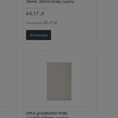
28mm, 32mm) biały, czarny
Producent:
Opus
64,17 zł
52,17 zł
Cena netto:
do koszyka
OPUS greyBOARD POBC
2.2x303x198mm portret