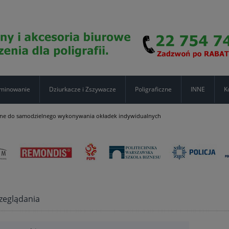
minowanie
Dziurkacze i Zszywacze
Poligraficzne
INNE
K
yjne do samodzielnego wykonywania okładek indywidualnych
zeglądania