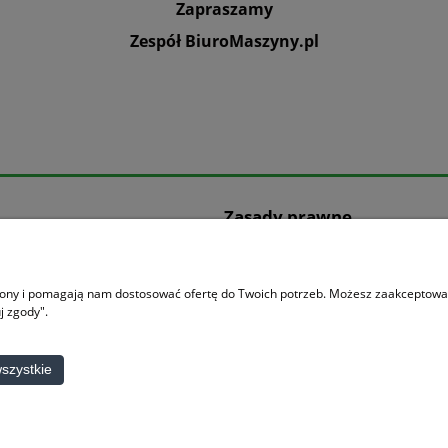
Zapraszamy
Zespół BiuroMaszyny.pl
Zasady prawne
Regulamin zakupów
Polityka prywatności
trony i pomagają nam dostosować ofertę do Twoich potrzeb. Możesz zaakceptować 
u oznacza zgodę na wykorzystywanie plików cookies. Szczegółowe informacje w
P
j zgody".
roMaszyny.pl
Mysiadło/Piaseczno 05-500, ul. Wiejs
+48 22 754 74 33
+48 602 392 875
szystkie
info@biuromaszyny.pl