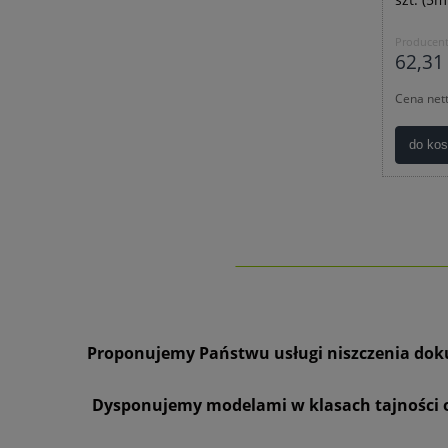
Producent
62,31 
Cena net
do ko
_______________________
Proponujemy Państwu usługi niszczenia doku
Dysponujemy modelami w klasach tajności od 