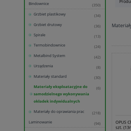
Produ
Bindownice
(350)
Grzbiet plastikowy
(34)
Grzbiet drutowy
Materiał
(36)
Spirale
(13)
Termobindownice
(24)
Metalbind System
(42)
Urządzenia
(8)
Materiały standard
(30)
Materiały eksploatacyjne do
(6)
samodzielnego wykonywania
okładek indywidualnych
Materiały do oprawiania prac
(218)
Laminowanie
OPUS Ch
(94)
szt. (