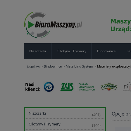
Niszczarki
Gilotyny i Trymery
Bindownice
La
»
»
»
Bindownice
Metalbind System
Materiały eksploatac
Jesteś w:
Opcje pr
Niszczarki
(401)
Gilotyny i Trymery
(144)