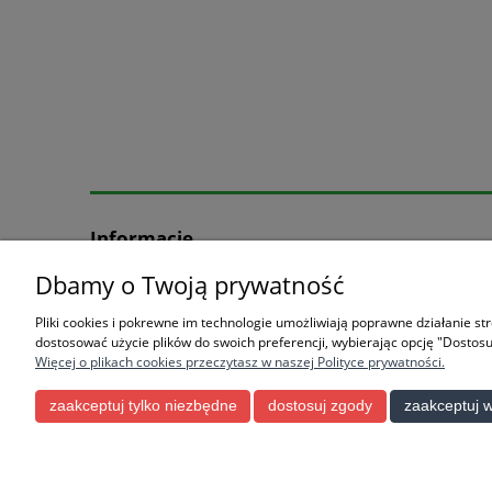
Informacje
Dbamy o Twoją prywatność
O firmie
Pliki cookies i pokrewne im technologie umożliwiają poprawne działanie s
Użytkowanie sklep
dostosować użycie plików do swoich preferencji, wybierając opcję "Dostosu
Więcej o plikach cookies przeczytasz w naszej Polityce prywatności.
Biu
zaakceptuj tylko niezbędne
dostosuj zgody
zaakceptuj w