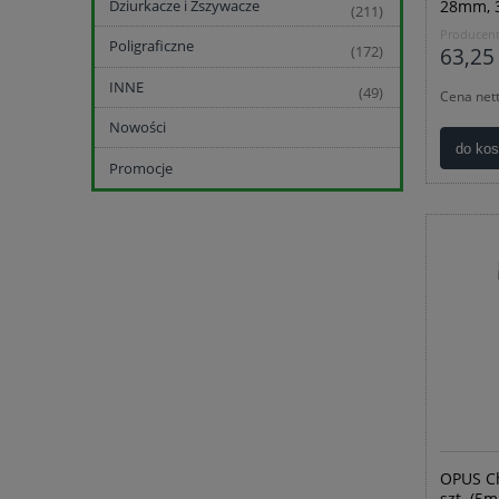
Dziurkacze i Zszywacze
28mm, 3
(211)
Producent
Poligraficzne
63,25 
(172)
INNE
(49)
Cena net
Nowości
do ko
Promocje
OPUS Ch
szt. (5