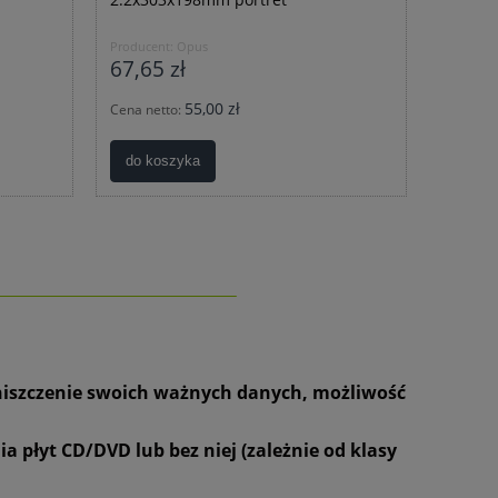
Producent:
Opus
67,65 zł
55,00 zł
Cena netto:
do koszyka
________________________
niszczenie swoich ważnych danych, możliwość
 płyt CD/DVD lub bez niej (zależnie od klasy