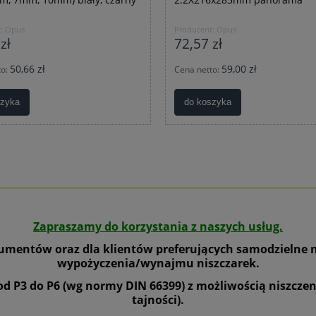
:
Opus
Producent:
Opus
zł
72,57 zł
50,66 zł
59,00 zł
to:
Cena netto:
szyka
do koszyka
__________________________________________________
Zapraszamy do korzystania z naszych usług.
mentów oraz dla klientów preferujących samodzielne 
wypożyczenia/wynajmu niszczarek.
P3 do P6 (wg normy DIN 66399) z możliwością niszczenia
tajności).