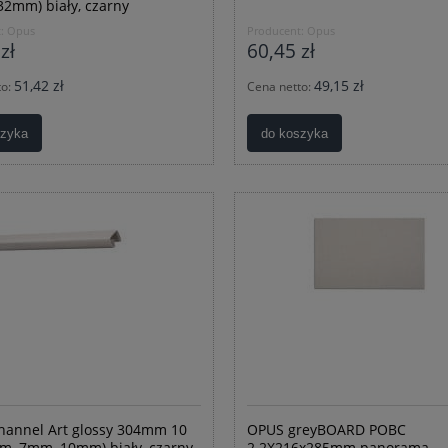
2mm) biały, czarny
:
Opus
Producent:
Opus
zł
60,45 zł
51,42 zł
49,15 zł
to:
Cena netto:
szyka
do koszyka
annel Art glossy 304mm 10
OPUS greyBOARD POBC
mm, 7mm, 10mm) biały, czarny
2.2X216x285mm panorama