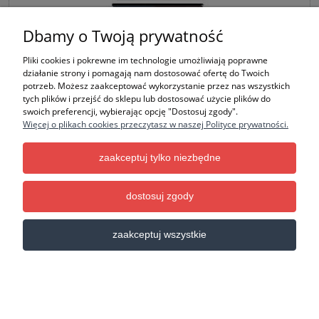
Dbamy o Twoją prywatność
Pliki cookies i pokrewne im technologie umożliwiają poprawne
działanie strony i pomagają nam dostosować ofertę do Twoich
potrzeb. Możesz zaakceptować wykorzystanie przez nas wszystkich
tych plików i przejść do sklepu lub dostosować użycie plików do
OPUS Simple channel 7x210mm 25 szt.
swoich preferencji, wybierając opcję "Dostosuj zgody".
Więcej o plikach cookies przeczytasz w naszej Polityce prywatności.
Producent:
Opus
zaakceptuj tylko niezbędne
74,50 zł
60,57 zł
Cena netto:
dostosuj zgody
do koszyka
zaakceptuj wszystkie